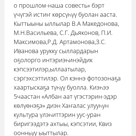
о прошлом-наша совесть» бэрт
үчүгэй истиҥ көрсүһүү буолан ааста.
Кыттыыны ыллылар В.А Македонова,
М.Н.Васильева, С.Г. Дьяконов, П.И.
Максимова,Р.Д. Артамонова,З.С.
Иванова урукку сыллардарын
оҕолорго интэриэһинэйдик
кэпсээтилэр,ыллаатылар,
сэргэхсэттилэр. Ол кэннэ фотозонаҕа
хаартыскаҕа түһүү буолла. Киэһээ
5чаастан «Албан аат үгэстэрин-эдэр
көлүөнэҕэ» диэн Хаҥалас улууһун
культура үлэһиттэрин уус-уран
биригээдэтэ ахтыы, кэпсэтии, Квиз
оонньуу ыыттылар.