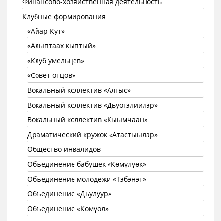
Финансово-хозяйственная деятельность
Клубные формирования
«Айар Кут»
«Алыптаах кыптый»
«Клуб умельцев»
«Совет отцов»
Вокальный коллектив «Алгыс»
Вокальный коллектив «Дьуогэлиилэр»
Вокальный коллектив «Кыымчаан»
Драматический кружок «Атастыылар»
Общество инвалидов
Объединение бабушек «Көмүлүөк»
Объединение молодежи «Тэбэнэт»
Объединение «Дьулуур»
Объединение «Көмүөл»