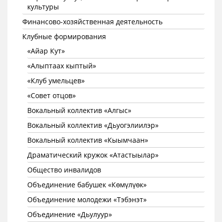
культуры
Финансово-хозяйственная деятельность
Клубные формирования
«Айар Кут»
«Алыптаах кыптый»
«Клуб умельцев»
«Совет отцов»
Вокальный коллектив «Алгыс»
Вокальный коллектив «Дьуогэлиилэр»
Вокальный коллектив «Кыымчаан»
Драматический кружок «Атастыылар»
Общество инвалидов
Объединение бабушек «Көмүлүөк»
Объединение молодежи «Тэбэнэт»
Объединение «Дьулуур»