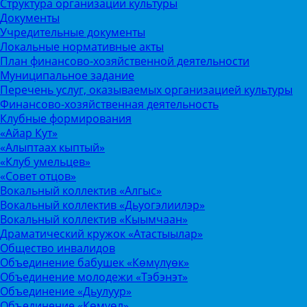
Структура организации культуры
Документы
Учредительные документы
Локальные нормативные акты
План финансово-хозяйственной деятельности
Муниципальное задание
Перечень услуг, оказываемых организацией культуры
Финансово-хозяйственная деятельность
Клубные формирования
«Айар Кут»
«Алыптаах кыптый»
«Клуб умельцев»
«Совет отцов»
Вокальный коллектив «Алгыс»
Вокальный коллектив «Дьуогэлиилэр»
Вокальный коллектив «Кыымчаан»
Драматический кружок «Атастыылар»
Общество инвалидов
Объединение бабушек «Көмүлүөк»
Объединение молодежи «Тэбэнэт»
Объединение «Дьулуур»
Объединение «Көмүөл»