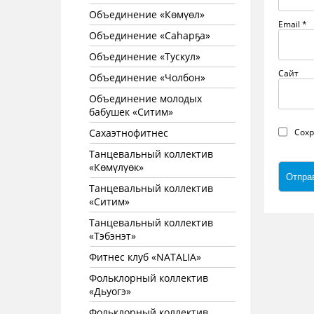
Объединение «Көмүөл»
Email
*
Объединение «Саhарҕа»
Объединение «Тускул»
Сайт
Объединение «Чолбон»
Объединение молодых
бабушек «Ситим»
Сахаэтнофитнес
Сохр
Танцевальный коллектив
«Көмүлүөк»
Танцевальный коллектив
«Ситим»
Танцевальный коллектив
«Тэбэнэт»
Фитнес клуб «NATALIA»
Фольклорный коллектив
«Дьуогэ»
Фольклорный коллектив