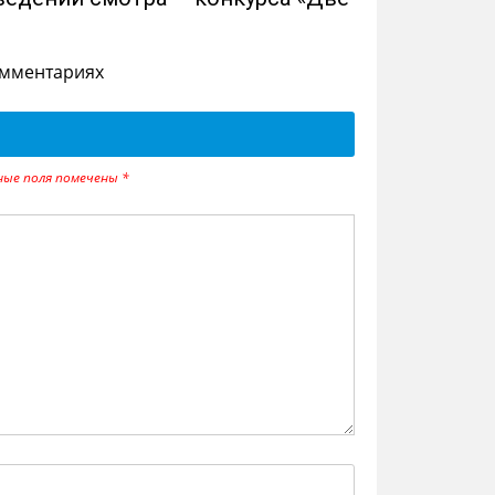
омментариях
ные поля помечены
*