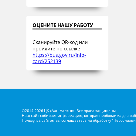
ОЦЕНИТЕ НАШУ РАБОТУ
Сканируйте QR-код или
пройдите по ссылке
https://bus.gov.ru/info-
card/252139
©2014-2026 ЦК «Аан-Аартык». Все права защищены.
Наш сайт собирает информацию, которая необходима для раб
Пользуясь сайтом вы соглашаетесь на обработку
"Персональн