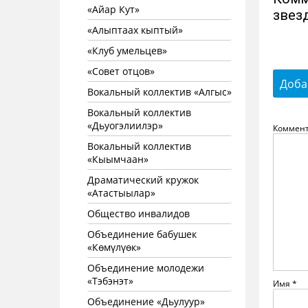
«Айар Кут»
звез
«Алыптаах кыптый»
«Клуб умельцев»
«Совет отцов»
Доба
Вокальный коллектив «Алгыс»
Вокальный коллектив
«Дьуогэлиилэр»
Коммен
Вокальный коллектив
«Кыымчаан»
Драматический кружок
«Атастыылар»
Общество инвалидов
Объединение бабушек
«Көмүлүөк»
Объединение молодежи
«Тэбэнэт»
Имя
*
Объединение «Дьулуур»