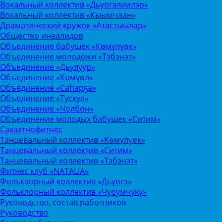
Вокальный коллектив «Дьуогэлиилэр»
Вокальный коллектив «Кыымчаан»
Драматический кружок «Атастыылар»
Общество инвалидов
Объединение бабушек «Көмүлүөк»
Объединение молодежи «Тэбэнэт»
Объединение «Дьулуур»
Объединение «Көмүөл»
Объединение «Саhарҕа»
Объединение «Тускул»
Объединение «Чолбон»
Объединение молодых бабушек «Ситим»
Сахаэтнофитнес
Танцевальный коллектив «Көмүлүөк»
Танцевальный коллектив «Ситим»
Танцевальный коллектив «Тэбэнэт»
Фитнес клуб «NATALIA»
Фольклорный коллектив «Дьуогэ»
Фольклорный коллектив «Чурумчуку»
Руководство, состав работников
Руководство