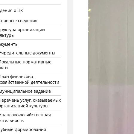
дения о ЦК
сновные сведения
труктура организации
ультуры
окументы
Учредительные документы
Локальные нормативные
акты
План финансово-
хозяйственной деятельности
Муниципальное задание
Перечень услуг, оказываемых
организацией культуры
инансово-хозяйственная
еятельность
лубные формирования