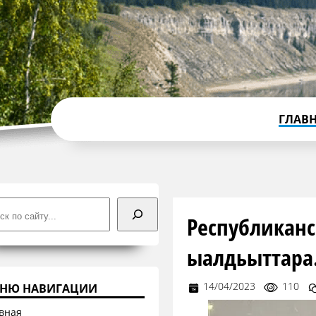
ГЛАВ
ск
Республикан
ыалдьыттара
14/04/2023
110
НЮ НАВИГАЦИИ
вная