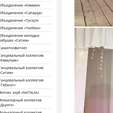
Объединение «Көмүөл»
Объединение «Саhарҕа»
Объединение «Тускул»
Объединение «Чолбон»
Объединение молодых
бабушек «Ситим»
Сахаэтнофитнес
Танцевальный коллектив
«Көмүлүөк»
Танцевальный коллектив
«Ситим»
Танцевальный коллектив
«Тэбэнэт»
Фитнес клуб «NATALIA»
Фольклорный коллектив
«Дьуогэ»
Фольклорный коллектив