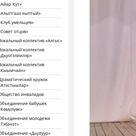
«Айар Кут»
«Алыптаах кыптый»
«Клуб умельцев»
«Совет отцов»
Вокальный коллектив «Алгыс»
Вокальный коллектив
«Дьуогэлиилэр»
Вокальный коллектив
«Кыымчаан»
Драматический кружок
«Атастыылар»
Общество инвалидов
Объединение бабушек
«Көмүлүөк»
Объединение молодежи
«Тэбэнэт»
Объединение «Дьулуур»