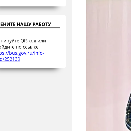
ЕНИТЕ НАШУ РАБОТУ
анируйте QR-код или
ойдите по ссылке
ps://bus.gov.ru/info-
rd/252139