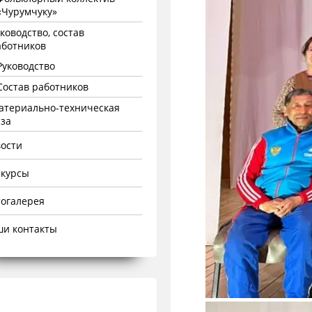
«Чурумчуку»
ководство, состав
аботников
Руководство
Состав работников
атериально-техническая
аза
ости
нкурсы
огалерея
и контакты