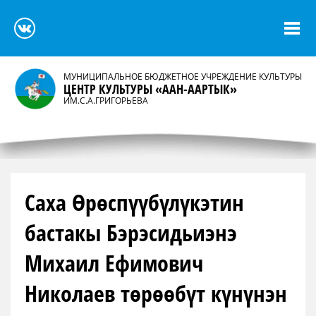
МУНИЦИПАЛЬНОЕ БЮДЖЕТНОЕ УЧРЕЖДЕНИЕ КУЛЬТУРЫ
ЦЕНТР КУЛЬТУРЫ «ААН-ААРТЫК»
ИМ.С.А.ГРИГОРЬЕВА
Саха Өрөспүүбүлүкэтин
бастакы Бэрэсидьиэнэ
Михаил Ефимович
Николаев төрөөбүт күнүнэн