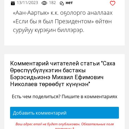
13/11/2023
182
нет
«Аан-Аартык» к.к. оҕолорго аналлаах
«Если бы я был Президентом» өйтөн
суруйуу күрэҕин биллэрэр.
Комментарий читателей статьи "Саха
Өрөспүүбүлүкэтин бастакы
Бэрэсидьиэнэ Михаил Ефимович
Николаев төрөөбүт күнүнэн"
Есть чем поделиться? Пишите в комментариях
Добавить комментарий
Ваш адрес email не будет опубликован.
Обязательные поля
помечены
*