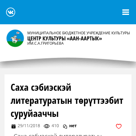
МУНИЦИПАЛЬНОЕ БЮДЖЕТНОЕ УЧРЕЖДЕНИЕ КУЛЬТУРЫ
ЦЕНТР КУЛЬТУРЫ «ААН-ААРТЫК»
ИМ.С.А.ГРИГОРЬЕВА
Саха сэбиэскэй
литературатын төрүттээбит
суруйааччы
29/11/2018
410
нет