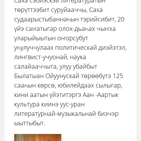
Саха сэбиэскэй литературатын
төрүттээбит суруйааччы, Саха
судаарыстыбаннаһын тэрийсибит, 20
үйэ саҥатыгар олох-дьаһах чыҥха
уларыйыытын оҥорсубут
уһулуччулаах политическай диэйэтэл,
лингвист-учуонай, наука
салайааччыта, улуу убайбыт
Былатыан Ойуунускай төрөөбүтэ 125
сааһын көрсө, юбилейдаах сылыгар,
кини аатын үйэтитэргэ Аан -Аартык
культура киинэ уус-уран
литературнай-музыкальнай биэчэр
ыыттыбыт.