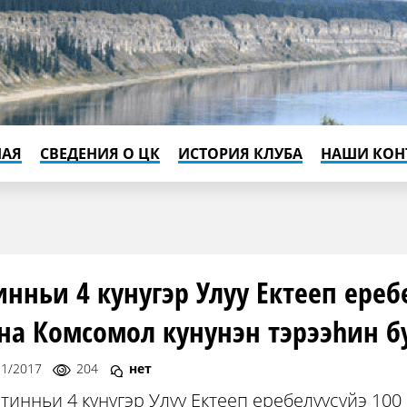
НАЯ
СВЕДЕНИЯ О ЦК
ИСТОРИЯ КЛУБА
НАШИ КОН
инньи 4 кунугэр Улуу Ектееп ере
на Комсомол кунунэн тэрээhин б
11/2017
204
нет
тинньи 4 кунугэр Улуу Ектееп еребелуусуйэ 1