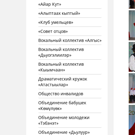
«Айар Кут»
«Алыптаах кыптый»
«Клуб умельцев»
«Совет отцов»
Вокальный коллектив «Алгыс»
Вокальный коллектив
«Дьуогэлиилэр»
Вокальный коллектив
«Кыымчаан»
Драматический кружок
«Атастыылар»
Общество инвалидов
Объединение бабушек
«Көмүлүөк»
Объединение молодежи
«Тэбэнэт»
Объединение «Дьулуур»