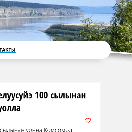
ТАКТЫ
белуусуйэ 100 сылынан
уолла
00 сылынан уонна Комсомол