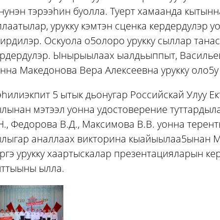
нунэн тэрээhин буолла. Туерт хамаанда кытын
лаатылар, урукку кэмтэн сценка кердердулэр 
ирдилэр. Оскуола о5олоро урукку сыллар тана
ердердулэр. Ынырыылаах ыалдьыппыт, Василье
нна Македонова Вера Алексеевна урукку оло5у
hилиэкпит 5 ытык дьонугар Российскай Улуу Ек
лынан мэтээл уонна удостоверение туттардыла
Н., Федорова В.Д., Максимова В.В. уонна терент
лыгар аналлаах викторина кыайыылаа5ынан Ма
ргэ урукку хаартыскалар презентацияларын ке
ыттыыны ылла.