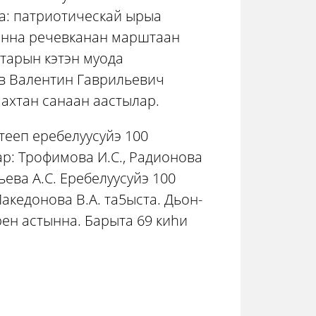
на: патриотическай ырыа
уонна речевканан марштаан
старын кэтэн муода
в Валентин Гаврильевич
 ахтан санаан аастылар.
тееп еребелуусуйэ 100
р: Трофимова И.С., Радионова
ьева А.С. Еребелуусуйэ 100
кедонова В.А. та5ыста. Дьон-
рен астынна. Барыта 69 киhи