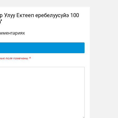
 Улуу Ектееп еребелуусуйэ 100
"
омментариях
ные поля помечены
*