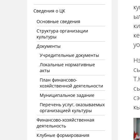
ку
Сведения о ЦК
ыл
Основные сведения
ки
Структура организации
к
культуры
уо
Документы
Учредительные документы
Нэ
Локальные нормативные
сы
акты
Т.
План финансово-
хозяйственной деятельности
сы
Муниципальное задание
сэ
Перечень услуг, оказываемых
к
организацией культуры
Финансово-хозяйственная
деятельность
Клубные формирования