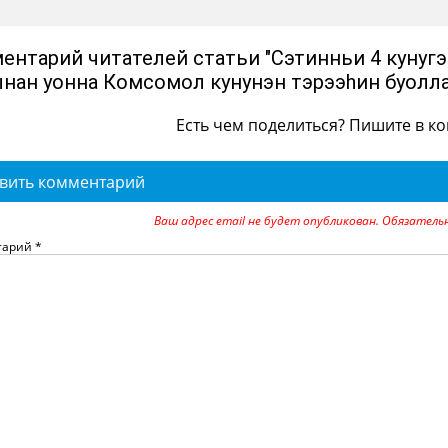
ентарий читателей статьи "Сэтинньи 4 кунугэр
нан уонна Комсомол кунунэн тэрээhин буолла
Есть чем поделиться? Пишите в к
вить комментарий
Ваш адрес email не будет опубликован.
Обязатель
тарий
*