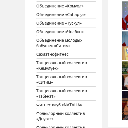
Объединение «Көмүөл»
Объединение «Саhарҕа»
Объединение «Тускул»
Объединение «Чолбон»
Объединение молодых
бабушек «Ситим»
Сахаэтнофитнес
Танцевальный коллектив
«Көмүлүөк»
Танцевальный коллектив
«Ситим»
Танцевальный коллектив
«Тэбэнэт»
Фитнес клуб «NATALIA»
Фольклорный коллектив
«Дьуогэ»
Фольклорный коллектив