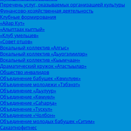
Перечень услуг, оказываемых организацией культуры
Финансово-хозяйственная деятельность
Клубные формирования
«Айар Кут»
«Алыптаах кыптый»
«Клуб умельцев»
«Совет отцов»
Вокальный коллектив «Алгыс»
Вокальный коллектив «Дьуогэлиилэр»
Вокальный коллектив «Кыымчаан»
Драматический кружок «Атастыылар»
Общество инвалидов
Объединение бабушек «Көмүлүөк»
Объединение молодежи «Тэбэнэт»
Объединение «Дьулуур»
Объединение «Көмүөл»
Объединение «Саhарҕа»
Объединение «Тускул»
Объединение «Чолбон»
Объединение молодых бабушек «Ситим»
Сахаэтнофитнес