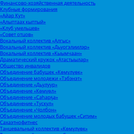
Финансово-хозяйственная деятельность
Клубные формирования
«Айар Кут»
«Алыптаах кыптый»
«Клуб умельцев»
«Совет отцов»
Вокальный коллектив «Алгыс»
Вокальный коллектив «Дьуогэлиилэр»
Вокальный коллектив «Кыымчаан»
Драматический кружок «Атастыылар»
Общество инвалидов
Объединение бабушек «Көмүлүөк»
Объединение молодежи «Тэбэнэт»
Объединение «Дьулуур»
Объединение «Көмүөл»
Объединение «Саhарҕа»
Объединение «Тускул»
Объединение «Чолбон»
Объединение молодых бабушек «Ситим»
Сахаэтнофитнес
Танцевальный коллектив «Көмүлүөк»