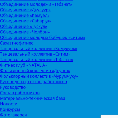
Объединение молодежи «Тэбэнэт»
Объединение «Дьулуур»
Объединение «Көмүөл»
Объединение «Саhарҕа»
Объединение «Тускул»
Объединение «Чолбон»
Объединение молодых бабушек «Ситим»
Сахаэтнофитнес
Танцевальный коллектив «Көмүлүөк»
Танцевальный коллектив «Ситим»
Танцевальный коллектив «Тэбэнэт»
Фитнес клуб «NATALIA»
Фольклорный коллектив «Дьуогэ»
Фольклорный коллектив «Чурумчуку»
Руководство, состав работников
Руководство
Состав работников
Материально-техническая база
Новости
Конкурсы
Фотогалерея