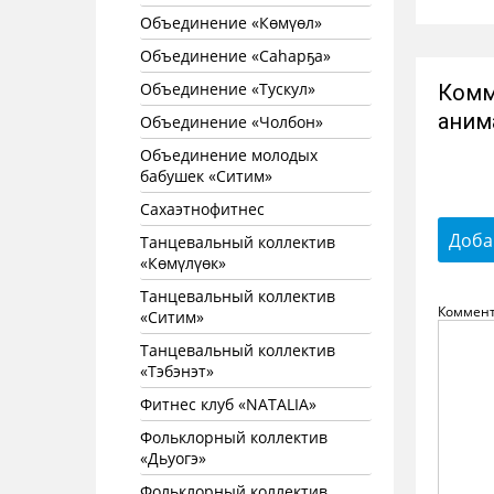
Объединение «Көмүөл»
Объединение «Саhарҕа»
Объединение «Тускул»
Комм
аним
Объединение «Чолбон»
Объединение молодых
бабушек «Ситим»
Сахаэтнофитнес
Доба
Танцевальный коллектив
«Көмүлүөк»
Танцевальный коллектив
Коммен
«Ситим»
Танцевальный коллектив
«Тэбэнэт»
Фитнес клуб «NATALIA»
Фольклорный коллектив
«Дьуогэ»
Фольклорный коллектив