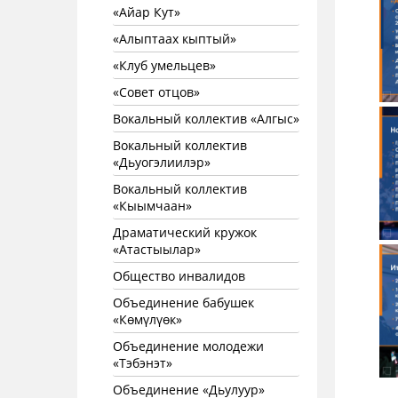
«Айар Кут»
«Алыптаах кыптый»
«Клуб умельцев»
«Совет отцов»
Вокальный коллектив «Алгыс»
Вокальный коллектив
«Дьуогэлиилэр»
Вокальный коллектив
«Кыымчаан»
Драматический кружок
«Атастыылар»
Общество инвалидов
Объединение бабушек
«Көмүлүөк»
Объединение молодежи
«Тэбэнэт»
Объединение «Дьулуур»