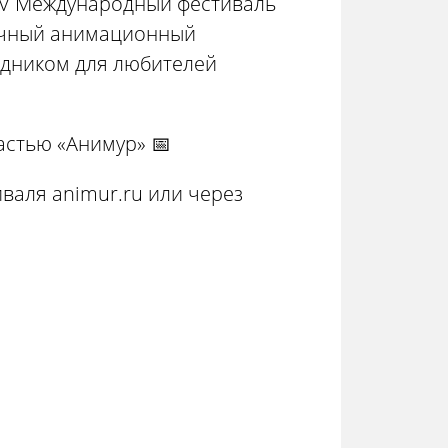
т IV Международный фестиваль
очный анимационный
здником для любителей
частью «Анимур» 📅
валя animur.ru или через