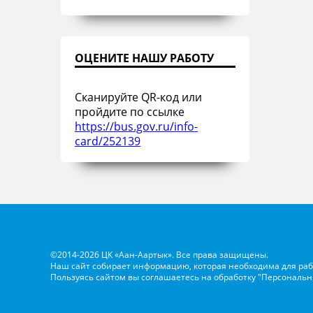
ОЦЕНИТЕ НАШУ РАБОТУ
Сканируйте QR-код или
пройдите по ссылке
https://bus.gov.ru/info-
card/252139
©2014-2026 ЦК «Аан-Аартык». Все права защищены.
Наш сайт собирает информацию, которая необходима для раб
Пользуясь сайтом вы соглашаетесь на обработку
"Персональн