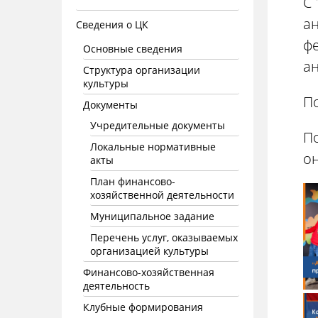
С 
а
Сведения о ЦК
ф
Основные сведения
ан
Структура организации
культуры
По
Документы
Учредительные документы
По
Локальные нормативные
он
акты
План финансово-
хозяйственной деятельности
Муниципальное задание
Перечень услуг, оказываемых
организацией культуры
Финансово-хозяйственная
деятельность
Клубные формирования