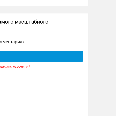
самого масштабного
омментариях
ные поля помечены
*