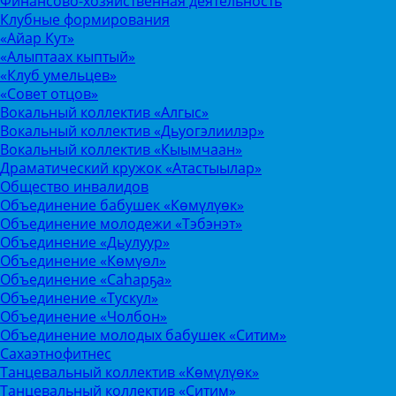
Финансово-хозяйственная деятельность
Клубные формирования
«Айар Кут»
«Алыптаах кыптый»
«Клуб умельцев»
«Совет отцов»
Вокальный коллектив «Алгыс»
Вокальный коллектив «Дьуогэлиилэр»
Вокальный коллектив «Кыымчаан»
Драматический кружок «Атастыылар»
Общество инвалидов
Объединение бабушек «Көмүлүөк»
Объединение молодежи «Тэбэнэт»
Объединение «Дьулуур»
Объединение «Көмүөл»
Объединение «Саhарҕа»
Объединение «Тускул»
Объединение «Чолбон»
Объединение молодых бабушек «Ситим»
Сахаэтнофитнес
Танцевальный коллектив «Көмүлүөк»
Танцевальный коллектив «Ситим»