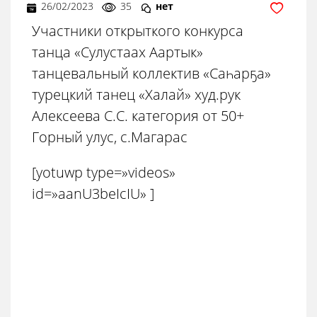
26/02/2023
35
нет
Участники открыткого конкурса
танца «Сулустаах Аартык»
танцевальный коллектив «Саһарҕа»
турецкий танец «Халай» худ.рук
Алексеева С.С. категория от 50+
Горный улус, с.Магарас
[yotuwp type=»videos»
id=»aanU3beIcIU» ]