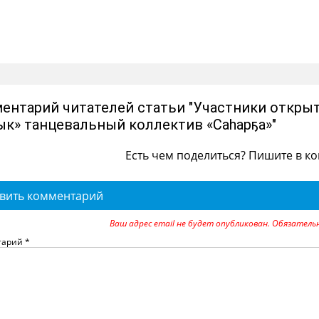
ентарий читателей статьи "Участники открыт
ык» танцевальный коллектив «Саһарҕа»"
Есть чем поделиться? Пишите в к
вить комментарий
Ваш адрес email не будет опубликован.
Обязатель
тарий
*