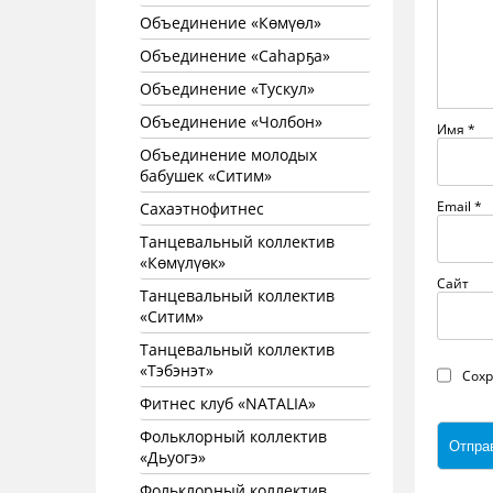
Объединение «Көмүөл»
Объединение «Саhарҕа»
Объединение «Тускул»
Объединение «Чолбон»
Имя
*
Объединение молодых
бабушек «Ситим»
Email
*
Сахаэтнофитнес
Танцевальный коллектив
«Көмүлүөк»
Сайт
Танцевальный коллектив
«Ситим»
Танцевальный коллектив
«Тэбэнэт»
Сохр
Фитнес клуб «NATALIA»
Фольклорный коллектив
«Дьуогэ»
Фольклорный коллектив