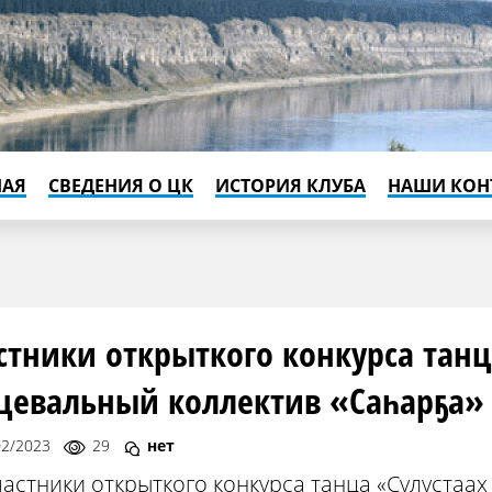
НАЯ
СВЕДЕНИЯ О ЦК
ИСТОРИЯ КЛУБА
НАШИ КОН
стники открыткого конкурса танц
цевальный коллектив «Саһарҕа»
02/2023
29
нет
астники открыткого конкурса танца «Сулустаа