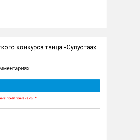
кого конкурса танца «Сулустаах
омментариях
ные поля помечены
*