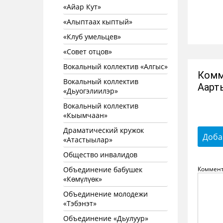
«Айар Кут»
«Алыптаах кыптый»
«Клуб умельцев»
«Совет отцов»
Вокальный коллектив «Алгыс»
Комм
Вокальный коллектив
Аарт
«Дьуогэлиилэр»
Вокальный коллектив
«Кыымчаан»
Драматический кружок
Доба
«Атастыылар»
Общество инвалидов
Объединение бабушек
Коммен
«Көмүлүөк»
Объединение молодежи
«Тэбэнэт»
Объединение «Дьулуур»