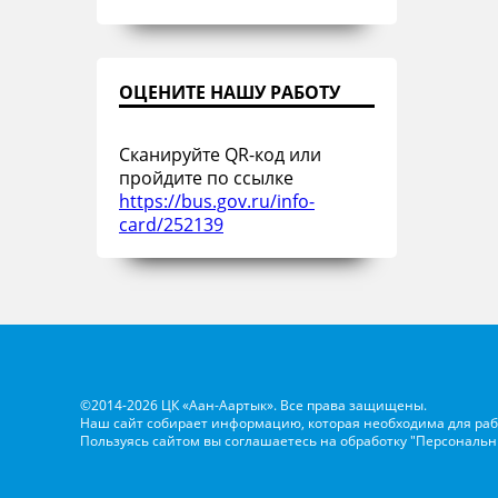
ОЦЕНИТЕ НАШУ РАБОТУ
Сканируйте QR-код или
пройдите по ссылке
https://bus.gov.ru/info-
card/252139
©2014-2026 ЦК «Аан-Аартык». Все права защищены.
Наш сайт собирает информацию, которая необходима для раб
Пользуясь сайтом вы соглашаетесь на обработку
"Персональн