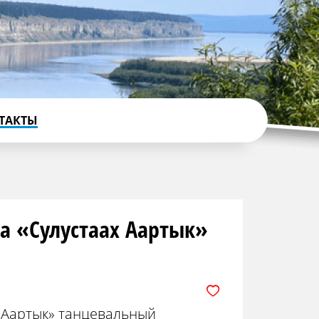
ТАКТЫ
а «Сулустаах Аартык»
х Аартык» танцевальный