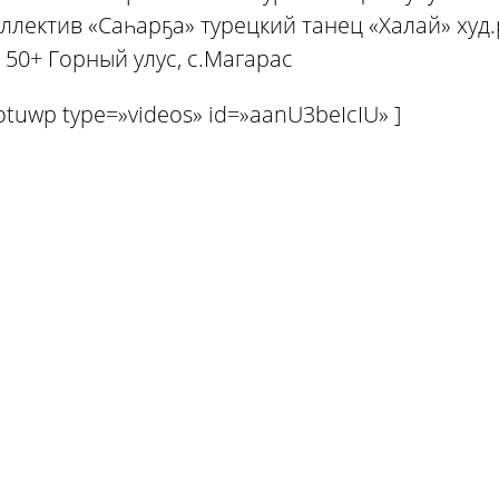
ллектив «Саһарҕа» турецкий танец «Халай» худ.
 50+ Горный улус, с.Магарас
otuwp type=»videos» id=»aanU3beIcIU» ]