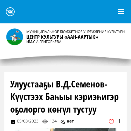
МУНИЦИПАЛЬНОЕ БЮДЖЕТНОЕ УЧРЕЖДЕНИЕ КУЛЬТУРЫ
ЦЕНТР КУЛЬТУРЫ «ААН-ААРТЫК»
ИМ.С.А.ГРИГОРЬЕВА
Улуустааҕы В.Д.Семенов-
Күүстээх Баһыы кэриэһигэр
оҕолорго көҥүл тустуу
1
05/03/2023
134
нет