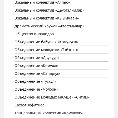
Вокальный коллектив «Алгыс»
Вокальный коллектив «Дьуогэлиилэр»
Вокальный коллектив «Кыымчаан»
Драматический кружок «Атастыылар»
Общество инвалидов
Объединение бабушек «Көмүлүөк»
Объединение молодежи «Тэбэнэт»
Объединение «Дьулуур»
Объединение «Көмүөл»
Объединение «Саhарҕа»
Объединение «Тускул»
Объединение «Чолбон»
Объединение молодых бабушек «Ситим»
Сахаэтнофитнес
Танцевальный коллектив «Көмүлүөк»