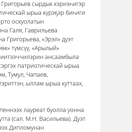
 Григорьев сырдык кэриэһигэр
тическай ырыа күрэҕэр биһиги
орто оскуолатын
ина Галя, Гаврильева
 Григорьева, «Эрэл» дуэт
өк» түмсүү, «Арылый»
н иитээччилэрин ансаамбыла
 сэргэх патриотическай ырыа
м, Тумул, Чапаев,
тэриттэн, ыллам ырыа куттаах,
пеннээх лауреат буолла уонна
та (сал. М.Н. Васильева). Дуэт
нээх Дипломунан