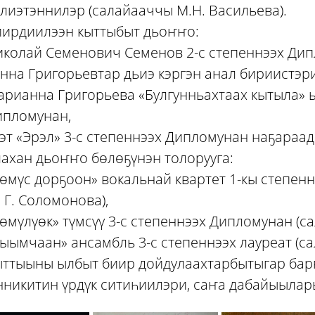
лиэтэннилэр (салайааччы М.Н. Васильева).
иирдиилээн кыттыбыт дьоҥҥо:
иколай Семенович Семенов 2-с степеннээх Ди
нна Григорьевтар дьиэ кэргэн анал бириистэр
рианна Григорьева «Булгунньахтаах кытыла» 
ипломунан,
эт «Эрэл» 3-с степеннээх Дипломунан наҕараа
ахан дьоҥҥо бөлөҕүнэн толорууга:
өмүс дорҕоон» вокальнай квартет 1-кы степен
 Г. Соломонова),
өмүлүөк» түмсүү 3-с степеннээх Дипломунан (с
ыымчаан» ансамбль 3-с степеннээх лауреат (сал
ттыыны ылбыт биир дойдулаахтарбытыгар барҕ
нникитин үрдүк ситиһиилэри, саҥа дабайыылар