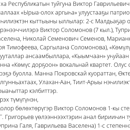
ха Республикатын туйгуна Виктор Гаврильевич
аллаах «Ырыа-олох аргыһа» улуустааҕы патрио
һилиэктэн кыттыыны ыллылар: 2-с Малдьаҕар 
рэнээччилэрэ Виктор Соломонов (7 кыл.), Тупр
селена, Николай Семенович Семенов, Марианна
оя Тимофеева, Саргылана Соломонова), «Көмүлү
чууталлар ансаамбыллара, «Кыымчаан» уһуйаа
нна «Көмүс дорҕоон» вокальнай квартет. Олус
рэҕэ буолла. Манна Покровскай куораттан, Өктө
лгунньахтаах, Улахан-Аан, Тиит-Арыы нэһилиэк
ыаһыттар кэлбиттэр.
рэх түмүгүнэн,
олор бөлөхтөрүгэр Виктор Соломонов 1-кы сте
Г. Григорьев үөлээннээхтэрин анал бирииһин тут
уприна Галя, Гаврильева Васелена) 1-с степен