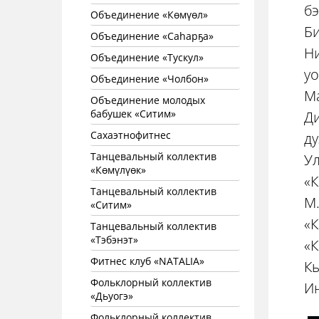
бэ
Объединение «Көмүөл»
Б
Объединение «Саhарҕа»
Н
Объединение «Тускул»
уо
Объединение «Чолбон»
Ма
Объединение молодых
бабушек «Ситим»
Д
Сахаэтнофитнес
ду
Танцевальный коллектив
Ул
«Көмүлүөк»
«К
Танцевальный коллектив
М.
«Ситим»
«К
Танцевальный коллектив
«Тэбэнэт»
«К
Фитнес клуб «NATALIA»
Кы
Фольклорный коллектив
И
«Дьуогэ»
Фольклорный коллектив