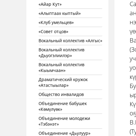
Са
«Айар Кут»
ан
«Алыптаах кыптый»
нэ
«Клуб умельцев»
үө
«Совет отцов»
Ва
Вокальный коллектив «Алгыс»
(З
Вокальный коллектив
«Дьуогэлиилэр»
у
Вокальный коллектив
уо
«Кыымчаан»
кү
Драматический кружок
Бу
«Атастыылар»
ыр
Общество инвалидов
Кү
Объединение бабушек
«Көмүлүөк»
оҕ
Объединение молодежи
В.
«Тэбэнэт»
(Т
Объединение «Дьулуур»