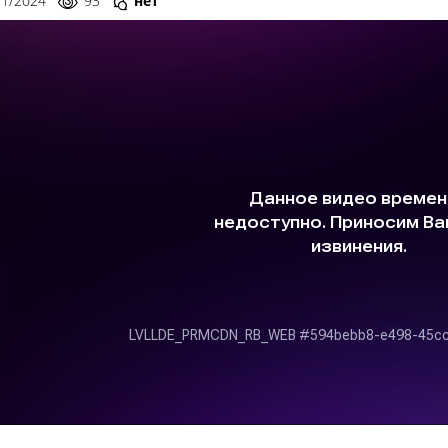
11/2024
93
нет