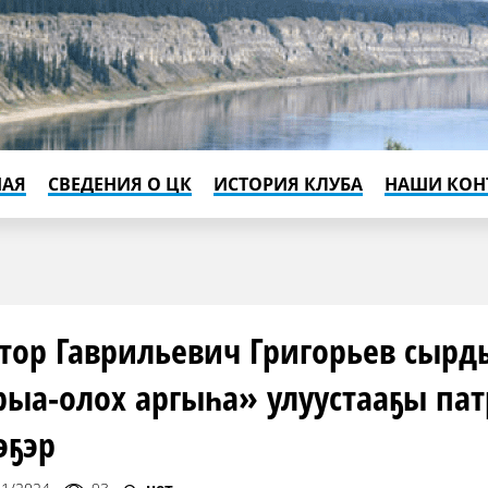
НАЯ
СВЕДЕНИЯ О ЦК
ИСТОРИЯ КЛУБА
НАШИ КОН
тор Гаврильевич Григорьев сырд
ыа-олох аргыһа» улуустааҕы па
эҕэр