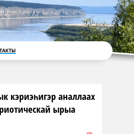
ТАКТЫ
ык кэриэһигэр аналлаах
триотическай ырыа