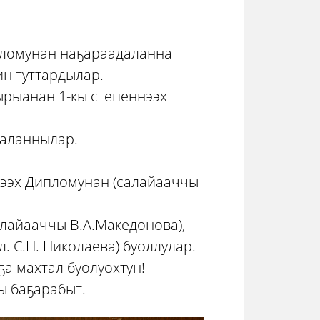
пломунан наҕараадаланна
ин туттардылар.
ырыанан 1-кы степеннээх
даланнылар.
нээх Дипломунан (салайааччы
алайааччы В.А.Македонова),
. С.Н. Николаева) буоллулар.
а махтал буолуохтун!
ы баҕарабыт.