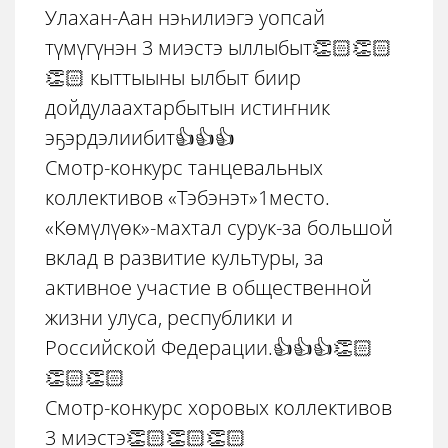
Улахан-Аан нэһилиэгэ уопсай
түмүгүнэн 3 миэстэ ыллыбыт👏🏻👏🏻
👏🏻 кыттыыны ылбыт биир
дойдулаахтарбытын истиҥник
эҕэрдэлиибит👍👍👍
Смотр-конкурс танцевальных
коллективов «Тэбэнэт»1место.
«Көмүлүөк»-махтал сурук-за большой
вклад в развитие культуры, за
активное участие в общественной
жизни улуса, республики и
Российской Федерации.👍👍👍👏🏻
👏🏻👏🏻
Смотр-конкурс хоровых коллективов
3 миэстэ👏🏻👏🏻👏🏻