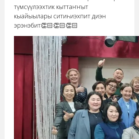
түмсүүлээхтик кыттаҥҥыт
кыайыылары ситиһиэхпит диэн
эрэнэбит👏🏻👏🏻👏🏻