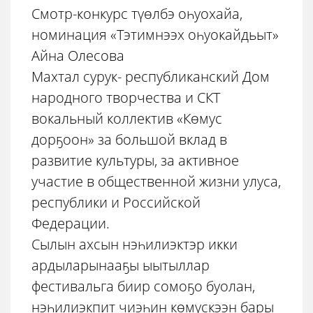
Смотр-конкурс түөлбэ оһуохайа,
номинация «Тэтимнээх оһуокайдьыт»
Айна Олесова
Махтал сурук- республиканский Дом
народного творчества и СКТ
вокальный коллектив «Көмус
дорҕоон» за большой вклад в
развитие культуры, за активное
участие в общественной жизни улуса,
республики и Российской
Федерации.
Сылын ахсын нэһилиэктэр икки
ардыларынааҕы ыытыллар
фестивальга биир сомоҕо буолан,
нэһилиэкпит чиэһин көмүскээн бары