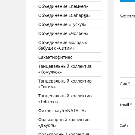
Объединение «Көмүөл»
Объединение «Саhарҕа»
Коммен
Объединение «Тускул»
Объединение «Чолбон»
Объединение молодых
бабушек «Ситим»
Сахаэтнофитнес
Танцевальный коллектив
«Көмүлүөк»
Танцевальный коллектив
Имя
*
«Ситим»
Танцевальный коллектив
«Тэбэнэт»
Email
*
Фитнес клуб «NATALIA»
Фольклорный коллектив
«Дьуогэ»
Сайт
Фольклорный коллектив