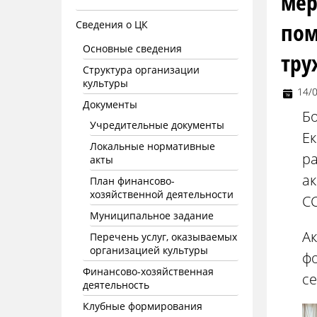
мер
пом
Сведения о ЦК
Основные сведения
тру
Структура организации
культуры
14/
Документы
Б
Учредительные документы
Ек
Локальные нормативные
ра
акты
а
План финансово-
хозяйственной деятельности
СС
Муниципальное задание
Ак
Перечень услуг, оказываемых
организацией культуры
фо
Финансово-хозяйственная
се
деятельность
Клубные формирования