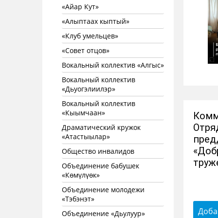
«Айар Кут»
«Алыптаах кыптый»
«Клуб умельцев»
«Совет отцов»
Вокальный коллектив «Алгыс»
Вокальный коллектив
«Дьуогэлиилэр»
Вокальный коллектив
«Кыымчаан»
Комм
Отря
Драматический кружок
«Атастыылар»
пред
«Доб
Общество инвалидов
труж
Объединение бабушек
«Көмүлүөк»
Объединение молодежи
«Тэбэнэт»
Доба
Объединение «Дьулуур»