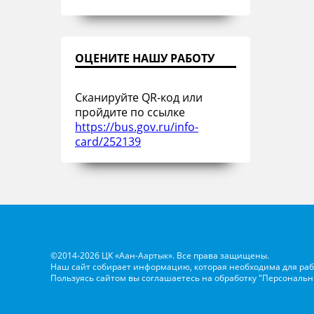
ОЦЕНИТЕ НАШУ РАБОТУ
Сканируйте QR-код или
пройдите по ссылке
https://bus.gov.ru/info-
card/252139
©2014-2026 ЦК «Аан-Аартык». Все права защищены.
Наш сайт собирает информацию, которая необходима для раб
Пользуясь сайтом вы соглашаетесь на обработку
"Персональн