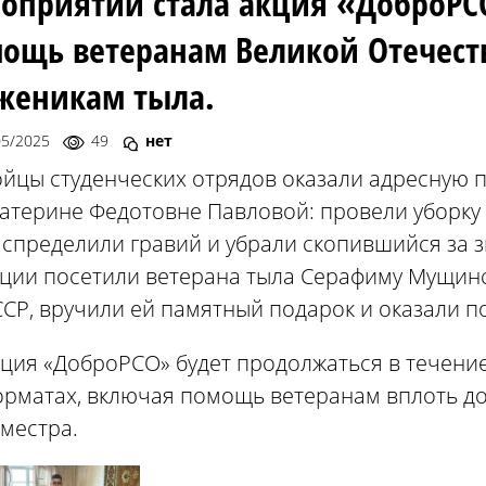
оприятий стала акция «ДоброРС
ощь ветеранам Великой Отечест
женикам тыла.
05/2025
49
нет
ойцы студенческих отрядов оказали адресную 
атерине Федотовне Павловой: провели уборку 
спределили гравий и убрали скопившийся за з
кции посетили ветерана тыла Серафиму Мущинс
СР, вручили ей памятный подарок и оказали п
ция «ДоброРСО» будет продолжаться в течение
рматах, включая помощь ветеранам вплоть до
местра.