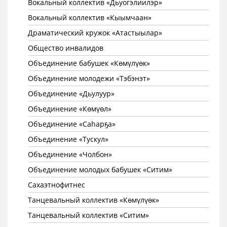
Вокальный коллектив «Дьуогэлиилэр»
Вокальный коллектив «Кыымчаан»
Драматический кружок «Атастыылар»
Общество инвалидов
Объединение бабушек «Көмүлүөк»
Объединение молодежи «Тэбэнэт»
Объединение «Дьулуур»
Объединение «Көмүөл»
Объединение «Саhарҕа»
Объединение «Тускул»
Объединение «Чолбон»
Объединение молодых бабушек «Ситим»
Сахаэтнофитнес
Танцевальный коллектив «Көмүлүөк»
Танцевальный коллектив «Ситим»