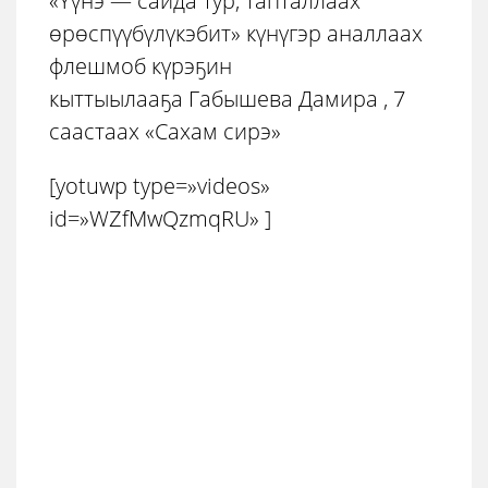
«Үүнэ — сайда тур, тапталлаах
өрөспүүбүлүкэбит» күнүгэр аналлаах
флешмоб күрэҕин
кыттыылааҕа Габышева Дамира , 7
саастаах «Сахам сирэ»
[yotuwp type=»videos»
id=»WZfMwQzmqRU» ]