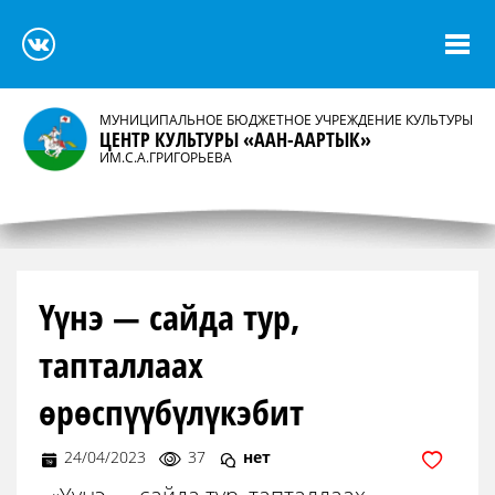
МУНИЦИПАЛЬНОЕ БЮДЖЕТНОЕ УЧРЕЖДЕНИЕ КУЛЬТУРЫ
ЦЕНТР КУЛЬТУРЫ «ААН-ААРТЫК»
ИМ.С.А.ГРИГОРЬЕВА
Үүнэ — сайда тур,
тапталлаах
өрөспүүбүлүкэбит
24/04/2023
37
нет